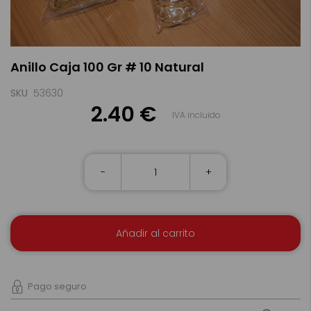
Saltar
Anillo Caja 100 Gr # 10 Natural
al
comienzo
de
SKU
53630
la
2.40 €
IVA incluido
galería
de
imágenes
-
+
Añadir al carrito
Pago seguro