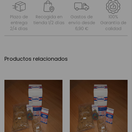
Plazo de
Recogida en
Gastos de
100%
entrega
tienda 1/2 días
envío desde
Garantía de
2/4 días
6,90 €
calidad
Productos relacionados