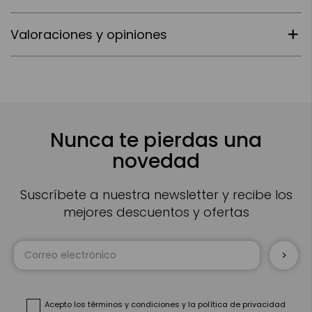
Valoraciones y opiniones
Nunca te pierdas una
novedad
Suscríbete a nuestra newsletter y recibe los
mejores descuentos y ofertas
Inscríbase
a
nuestro
boletín
de
noticias:
Acepto
los términos y condiciones
y
la política de privacidad