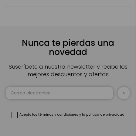
Nunca te pierdas una
novedad
Suscríbete a nuestra newsletter y recibe los
mejores descuentos y ofertas
Inscríbase
a
nuestro
boletín
de
noticias:
Acepto
los términos y condiciones
y
la política de privacidad