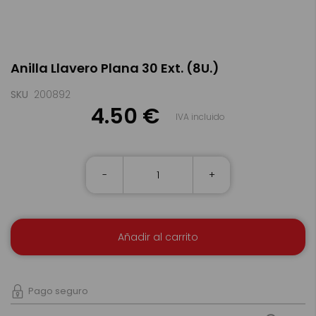
Saltar
Anilla Llavero Plana 30 Ext. (8U.)
al
comienzo
de
SKU
200892
la
4.50 €
IVA incluido
galería
de
imágenes
-
+
Añadir al carrito
Pago seguro