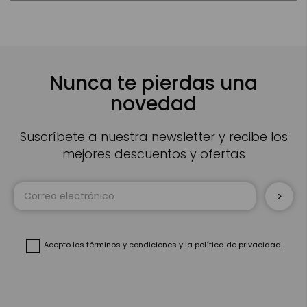
Nunca te pierdas una
novedad
Suscríbete a nuestra newsletter y recibe los
mejores descuentos y ofertas
Inscríbase
a
nuestro
boletín
de
noticias:
Acepto
los términos y condiciones
y
la política de privacidad