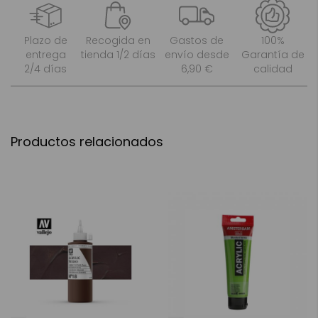
Plazo de
Recogida en
Gastos de
100%
entrega
tienda 1/2 días
envío desde
Garantía de
2/4 días
6,90 €
calidad
Productos relacionados