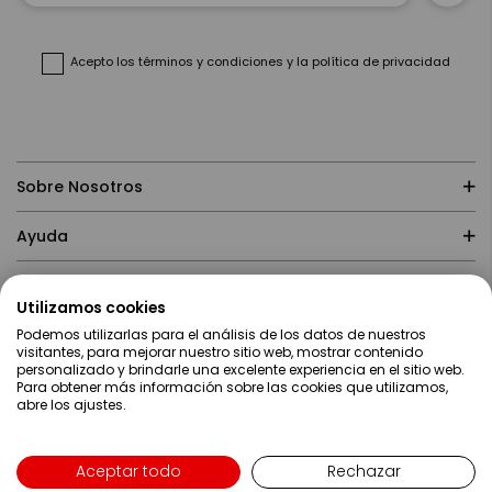
nuestro
boletín
de
noticias:
Acepto
los términos y condiciones
y
la política de privacidad
Sobre Nosotros
Ayuda
Compras
Utilizamos cookies
Podemos utilizarlas para el análisis de los datos de nuestros
Contacto
visitantes, para mejorar nuestro sitio web, mostrar contenido
personalizado y brindarle una excelente experiencia en el sitio web.
Para obtener más información sobre las cookies que utilizamos,
abre los ajustes.
Aceptar todo
Rechazar