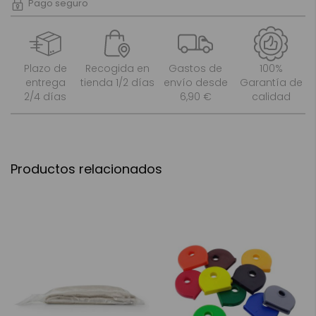
Pago seguro
Plazo de
Recogida en
Gastos de
100%
entrega
tienda 1/2 días
envío desde
Garantía de
2/4 días
6,90 €
calidad
Productos relacionados