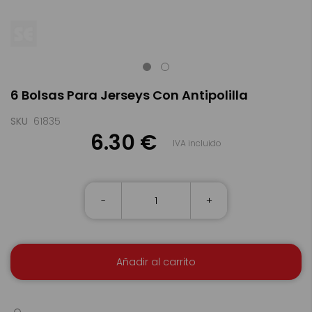
Saltar
6 Bolsas Para Jerseys Con Antipolilla
al
comienzo
de
SKU
61835
la
6.30 €
IVA incluido
galería
de
imágenes
-
+
Añadir al carrito