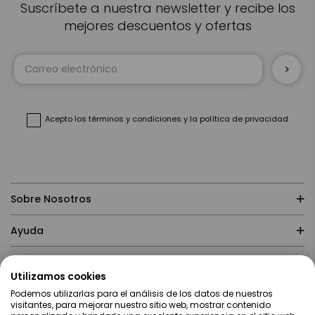
Suscríbete a nuestra newsletter y recibe los
mejores descuentos y ofertas
Inscríbase
a
nuestro
boletín
de
noticias:
Acepto
los términos y condiciones
y
la política de privacidad
Sobre Nosotros
Ayuda
Compras
Utilizamos cookies
Podemos utilizarlas para el análisis de los datos de nuestros
Contacto
visitantes, para mejorar nuestro sitio web, mostrar contenido