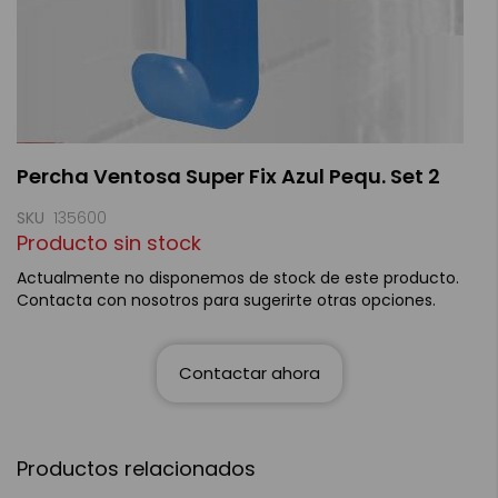
Saltar
Percha Ventosa Super Fix Azul Pequ. Set 2
al
comienzo
de
SKU
135600
la
Producto sin stock
galería
de
Actualmente no disponemos de stock de este producto.
imágenes
Contacta con nosotros para sugerirte otras opciones.
Contactar ahora
Productos relacionados