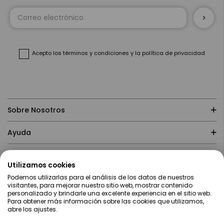
Inscríbase
a
nuestro
boletín
de
noticias:
Acepto
los términos y condiciones
y
la política de privacidad
Sobre Nosotros
Ayuda
Compras
Utilizamos cookies
Podemos utilizarlas para el análisis de los datos de nuestros
Contacto
visitantes, para mejorar nuestro sitio web, mostrar contenido
personalizado y brindarle una excelente experiencia en el sitio web.
Para obtener más información sobre las cookies que utilizamos,
abre los ajustes.