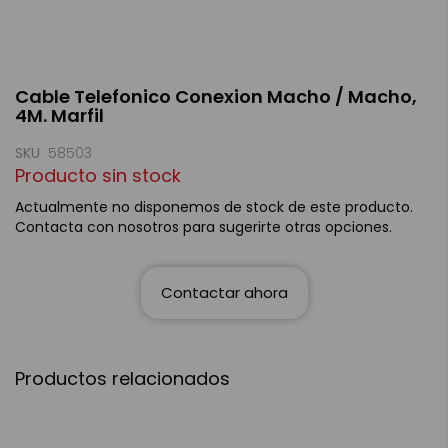
Saltar
Cable Telefonico Conexion Macho / Macho,
al
4M. Marfil
comienzo
de
la
SKU
58503
galería
Producto sin stock
de
imágenes
Actualmente no disponemos de stock de este producto.
Contacta con nosotros para sugerirte otras opciones.
Contactar ahora
Productos relacionados