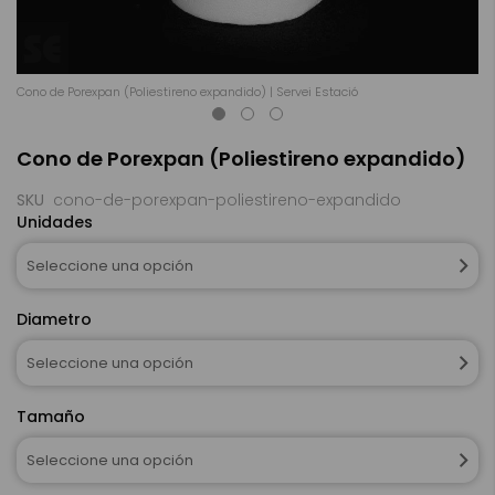
Cono de Porexpan (Poliestireno expandido) | Servei Estació
Co
Saltar
Cono de Porexpan (Poliestireno expandido)
al
comienzo
de
SKU
cono-de-porexpan-poliestireno-expandido
la
Unidades
galería
de
Seleccione una opción
imágenes
Diametro
Seleccione una opción
Tamaño
Seleccione una opción