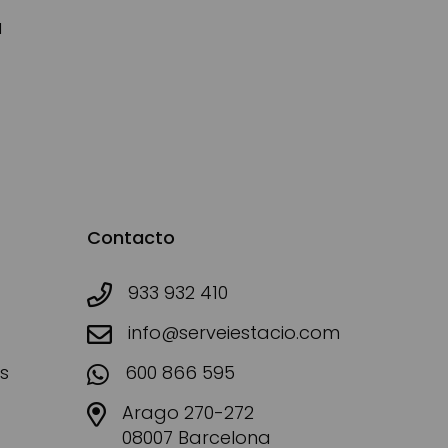
d
Contacto
933 932 410
info@serveiestacio.com
s
600 866 595
Arago 270-272
08007 Barcelona