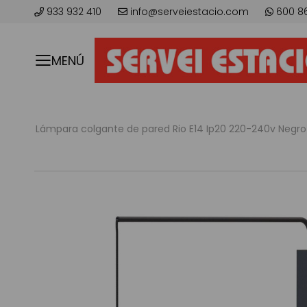
933 932 410
info@serveiestacio.com
600 8
MENÚ
Lámpara colgante de pared Rio E14 Ip20 220-240v Negr
Saltar
al
final
de
la
galería
de
imágenes