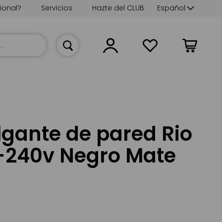
Lenguaje
ional?
Servicios
Hazte del CLUB
Español
Mi cesta
gante de pared Rio
0-240v Negro Mate