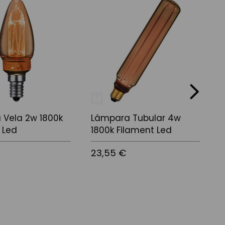
next
 Vela 2w 1800k
Lámpara Tubular 4w
L
 Led
1800k Filament Led
s
23,55 €
1