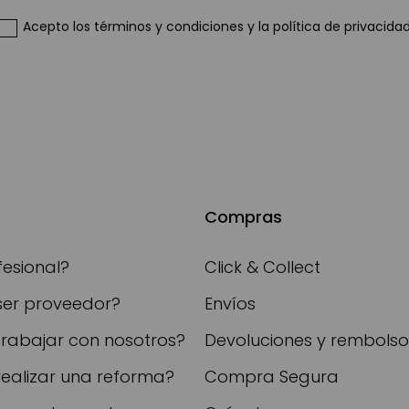
de
Acepto
los términos y condiciones
y
la política de privacida
noticias:
Compras
fesional?
Click & Collect
ser proveedor?
Envíos
trabajar con nosotros?
Devoluciones y rembolso
realizar una reforma?
Compra Segura