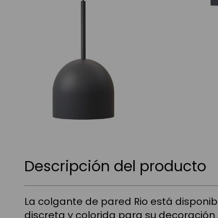
Saltar
al
Descripción del producto
comienzo
de
la
galería
La colgante de pared Rio está disponibl
de
imágenes
discreta y colorida para su decoración