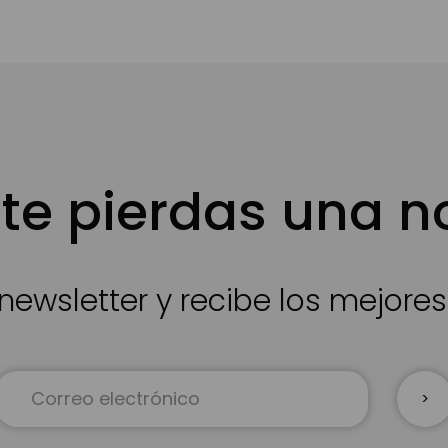
te pierdas una 
newsletter y recibe los mejore
Inscríbase
a
nuestro
boletín