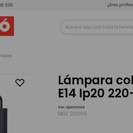
¿Eres profes
66 595
Ir
al
contenido
o Mate
Lámpara col
E14 Ip20 22
Ver opiniones
SKU
231055