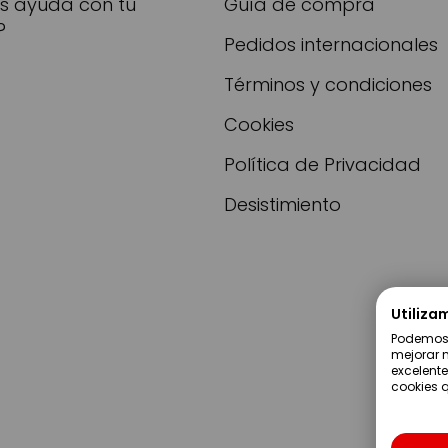
as ayuda con tu
Guía de compra
?
Pedidos internacionales
Términos y condiciones
Cookies
Política de Privacidad
Desistimiento
Utiliza
Podemos u
mejorar n
excelente
cookies q